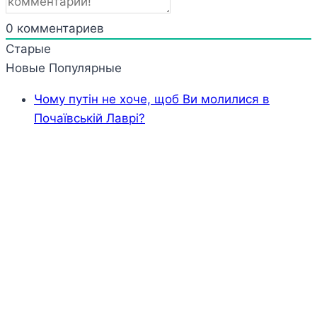
0
комментариев
Старые
Новые
Популярные
Чому путін не хоче, щоб Ви молилися в
Почаївській Лаврі?