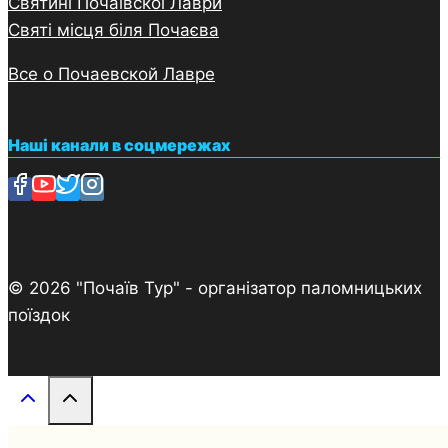
Святині Почаївскої Лаври
Святі місця біля Почаєва
Все о Почаевской Лавре
Наші канали в соцмережах
© 2026 "Почаїв Тур" - організатор паломницьких
поїздок