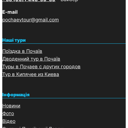
E-mail
pochaevtour@gmail.com
Наші тури
Поїздка в Почаїв
Дводенний тур в Почаї
в
Туры в Почаев с других городов
Тур в Кипячее из Киева
Інформація
Новини
Фото
Відео