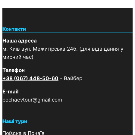
Контакти
Наша адреса
м. Київ вул. Межигірська 24б. (для відвідання у
мирний час)
Телефон
+38 (067) 448-50-60
- Вайбер
E-mail
pochaevtour@gmail.com
Наші тури
Поїздка в Почаїв