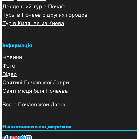
Дводенний тур в Почаї
в
Туры в Почаев с других городов
Тур в Кипячее из Киева
Інформація
Новини
Фото
Відео
Святині Почаївскої Лаври
Святі місця біля Почаєва
Все о Почаевской Лавре
Наші канали в соцмережах