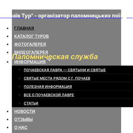
Перейти
"Почаїв Тур" - організатор паломницьких поїздок
к
ГЛАВНАЯ
содержимому
КАТАЛОГ ТУРОВ
ФОТОГАЛЕРЕЯ
ВИДЕОГАЛЕРЕЯ
Паломническая служба
ИНФОРМАЦИЯ
ПОЧАЕВСКАЯ ЛАВРА — СВЯТЫНИ И СВЯТЫЕ
СВЯТЫЕ МЕСТА РЯДОМ С Г. ПОЧАЕВ
ПОЕЗДКИ В ПОЧАЕВ И ИСТОЧНИКУ СВЯТОЙ АННЫ
ПОЛЕЗНАЯ ИНФОРМАЦИЯ
+38 (067) 448 50 60 (есть Viber)
ВСЕ О ПОЧАЕВСКОЙ ЛАВРЕ
СТАТЬИ
НОВОСТИ
ОТЗЫВЫ
О НАС