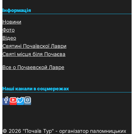
Інформація
Новини
Фото
Відео
Святині Почаївскої Лаври
Святі місця біля Почаєва
Все о Почаевской Лавре
Наші канали в соцмережах
© 2026 "Почаїв Тур" - організатор паломницьких