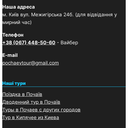
Наша адреса
м. Київ вул. Межигірська 24б. (для відвідання у
мирний час)
Телефон
+38 (067) 448-50-60
- Вайбер
E-mail
pochaevtour@gmail.com
Наші тури
Поїздка в Почаїв
Дводенний тур в Почаї
в
Туры в Почаев с других городов
Тур в Кипячее из Киева