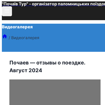
"Почаїв Тур" - організатор паломницьких поїздо
Видеогалерея
/
Видеогалерея
Почаев — отзывы о поездке.
Август 2024