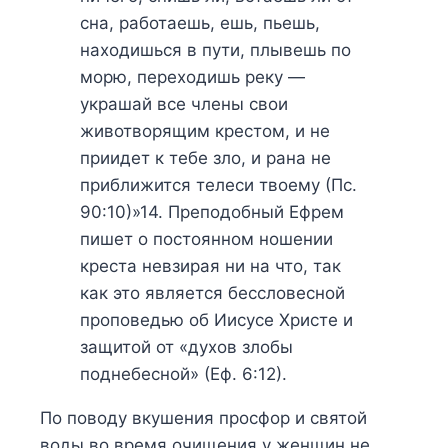
сна, работаешь, ешь, пьешь,
находишься в пути, плывешь по
морю, переходишь реку —
украшай все члены свои
животворящим крестом, и не
приидет к тебе зло, и рана не
приближится телеси твоему (Пс.
90:10)»14. Преподобный Ефрем
пишет о постоянном ношении
креста невзирая ни на что, так
как это является бессловесной
проповедью об Иисусе Христе и
защитой от «духов злобы
поднебесной» (Еф. 6:12).
По поводу вкушения просфор и святой
воды во время очищения у женщин не