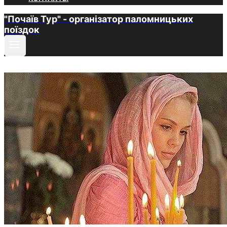
"Почаїв Тур" - організатор паломницьких
поїздок