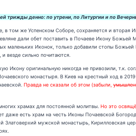
й трижды денно: по утрени, по Литургии и по Вечерни
, в том же Успенском Соборе, сохраняется и вторая 
иевляне дали обет поставить в Почаеве Икону Божьей М
ных маленьких Иконок, только добавили стопы Божьей 
 и везде сильно почитаются.
кую Икону оригинальную никогда не привозили, т.к. с
Почаевского монастыря.
В Киев на крестный ход в 201
чаевской.
П
равда не сказали об этом (забыли,
умышлен
многих храмах для постоянной молитвы.
Но это освящё
т даже есть храм на честь Иконы Почаевской Богород
ий Златоверхий мужской монастырь, Кирилловская цер
рях.