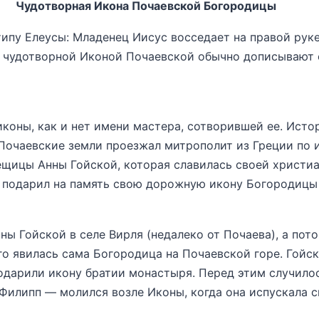
Чудотворная Икона Почаевской Богородицы
у Елеусы: Младенец Иисус восседает на правой руке
с чудотворной Иконой Почаевской обычно дописывают
коны, как и нет имени мастера, сотворившей ее.
Истор
з Почаевские земли проезжал митрополит из Греции по
ещицы Анны Гойской, которая славилась своей христи
т подарил на память свою дорожную икону Богородицы 
ы Гойской в селе Вирля (недалеко от Почаева), а пото
ого явилась сама Богородица на Почаевской горе. Гойс
дарили икону братии монастыря. Перед этим случилос
Филипп — молился возле Иконы, когда она испускала с