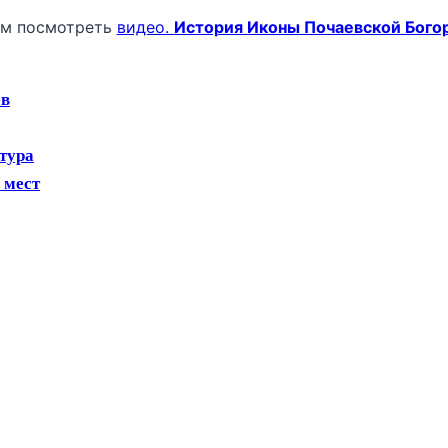
ем посмотреть
видео.
История Иконы Почаевской Бог
ев
 тура
 мест