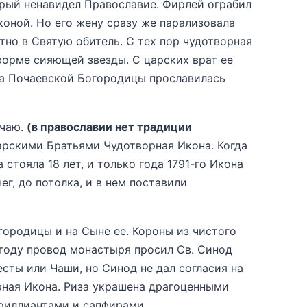
рый ненавидел Православие. Фирлей ограбил
коной. Но его жену сразу же парализовала
атно в Святую обитель.
С тех пор чудотворная
форме сияющей звезды. С царских врат ее
на Почаевской Богородицы прославилась
ычаю.
(в православии нет традиции
Царскими Братьями Чудотворная Икона. Когда
стояла 18 лет, и только года 1791-го Икона
г, до потолка, и в нем поставили
ородицы и на Сыне ее. Короны из чистого
 году провод монастыря просил Св. Синод
есты или Чаши, но Синод не дал согласия на
ворная Икона. Риза украшена драгоценными
риллиантами и сапфирами.