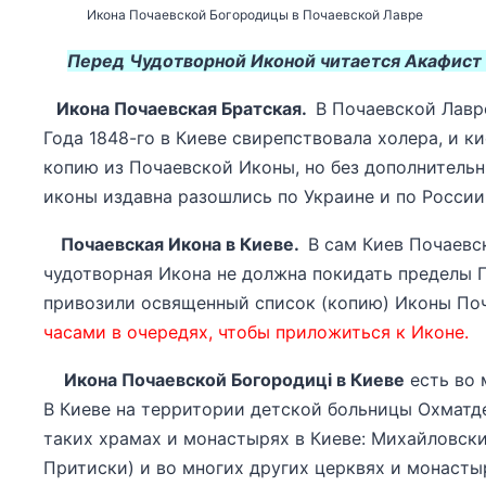
Икона Почаевской Богородицы в Почаевской Лавре
Перед Чудотворной Иконой читается Акафист е
Икона Почаевская Братская.
В Почаевской Лавре
Года 1848-го в Киеве свирепствовала холера, и к
копию из Почаевской Иконы, но без дополнитель
иконы издавна разошлись по Украине и по России,
Почаевская Икона в Киеве.
В сам Киев Почаевс
чудотворная Икона не должна покидать пределы 
привозили освященный список (копию) Иконы По
часами в очередях, чтобы приложиться к Иконе.
Икона Почаевской Богородиці в Киеве
есть во 
В Киеве на территории детской больницы Охматде
таких храмах и монастырях в Киеве: Михайловск
Притиски) и во многих других церквях и монасты