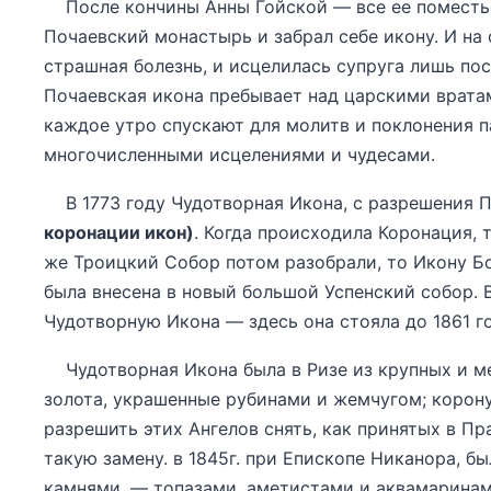
После кончины Анны Гойской — все ее поместье
Почаевский монастырь и забрал себе икону. И на 
страшная болезнь, и исцелилась супруга лишь пос
Почаевская икона пребывает над царскими вратам
каждое утро спускают для молитв и поклонения 
многочисленными исцелениями и чудесами.
В 1773 году Чудотворная Икона, с разрешения П
коронации икон)
. Когда происходила Коронация, 
же Троицкий Собор потом разобрали, то Икону Бож
была внесена в новый большой Успенский собор. В
Чудотворную Икона — здесь она стояла до 1861 го
Чудотворная Икона была в Ризе из крупных и ме
золота, украшенные рубинами и жемчугом; корону
разрешить этих Ангелов снять, как принятых в Пр
такую ​​замену. в 1845г. при Епископе Никанора,
камнями, — топазами, аметистами и аквамаринам