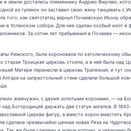
 и земли достались племяннику Андрею Фирлею, кото
одной из гулянок он заставил свою жену танцевать с И
ле того, как святотатец вернул Почаевскую Икону обр
и в Успенском соборе. Для нее сделан особый киот в 
паломников. За сотни лет пребывания в Почаеве — ико
апы Римского, была коронована по католическому об
то старая Троицкая церковь стояла, а в ней была над 
ьей Матери перенесли в церковь Трапезная, и тут она 
 Алтаре на запрестольный стене сделали большой ковче
да.
лких жемчужин, с двумя золотыми коронами, — на Бог
 над Богородицей держать две статуи ангелов. В 1843
авославной Церкви фигур, а вместо корон вместить Кр
 была сделана чрезвычайно ценная новая Риза на Чудот
и. Так же были сделаны и новые короны, и украшены б